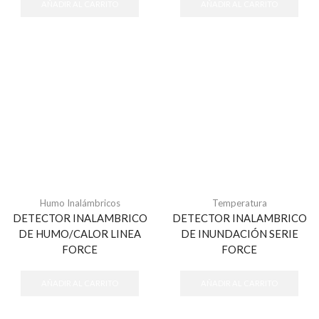
AÑADIR AL CARRITO
AÑADIR AL CARRITO
Humo Inalámbricos
Temperatura
DETECTOR INALAMBRICO
DETECTOR INALAMBRICO
DE HUMO/CALOR LINEA
DE INUNDACIÓN SERIE
FORCE
FORCE
AÑADIR AL CARRITO
AÑADIR AL CARRITO