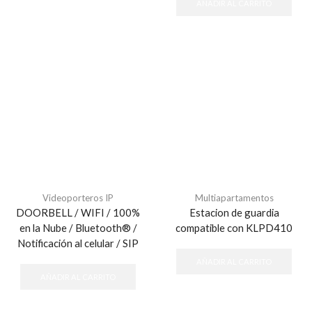
AÑADIR AL CARRITO
Videoporteros IP
Multiapartamentos
DOORBELL / WIFI / 100%
Estacion de guardia
en la Nube / Bluetooth® /
compatible con KLPD410
Notificación al celular / SIP
AÑADIR AL CARRITO
AÑADIR AL CARRITO