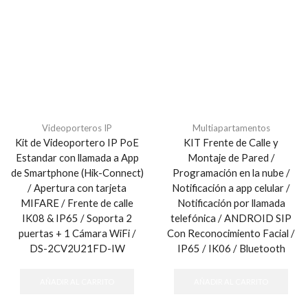
Videoporteros IP
Multiapartamentos
Kit de Videoportero IP PoE
KIT Frente de Calle y
Estandar con llamada a App
Montaje de Pared /
de Smartphone (Hik-Connect)
Programación en la nube /
/ Apertura con tarjeta
Notificación a app celular /
MIFARE / Frente de calle
Notificación por llamada
IK08 & IP65 / Soporta 2
telefónica / ANDROID SIP
puertas + 1 Cámara WiFi /
Con Reconocimiento Facial /
DS-2CV2U21FD-IW
IP65 / IK06 / Bluetooth
AÑADIR AL CARRITO
AÑADIR AL CARRITO