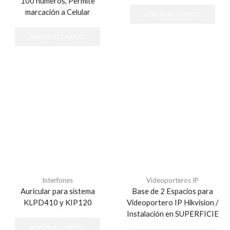
100 números, Permite
marcación a Celular
AÑADIR AL CARRITO
AÑADIR AL CARRITO
Interfones
Videoporteros IP
Auricular para sistema
Base de 2 Espacios para
KLPD410 y KIP120
Videoportero IP Hikvision /
Instalación en SUPERFICIE
AÑADIR AL CARRITO