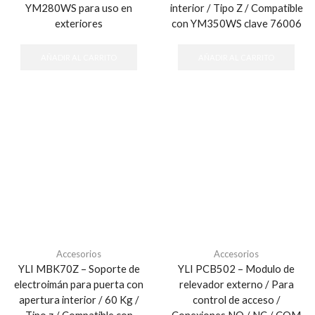
YM280WS para uso en
interior / Tipo Z / Compatible
exteriores
con YM350WS clave 76006
AÑADIR AL CARRITO
AÑADIR AL CARRITO
Accesorios
Accesorios
YLI MBK70Z – Soporte de
YLI PCB502 – Modulo de
electroimán para puerta con
relevador externo / Para
apertura interior / 60 Kg /
control de acceso /
Tipo z / Compatible con
Conexiones NO / NC / COM