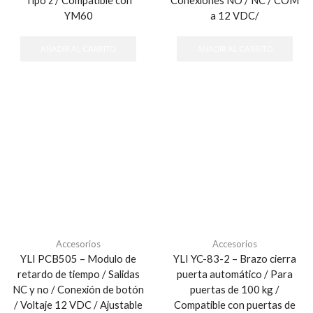
YM60
a 12 VDC/
AÑADIR AL CARRITO
AÑADIR AL CARRITO
Accesorios
Accesorios
YLI PCB505 – Modulo de
YLI YC-83-2 – Brazo cierra
retardo de tiempo / Salidas
puerta automático / Para
NC y no / Conexión de botón
puertas de 100 kg /
/ Voltaje 12 VDC / Ajustable
Compatible con puertas de