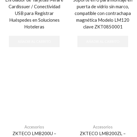
Cardissuer / Conectividad
puerta de vidrio sin marco,
USB para Registrar
compatible con contrachapa
Huéspedes en Soluciones
magnética Modelo LM120
Hoteleras
clave ZKT0850001
AÑADIR AL CARRITO
AÑADIR AL CARRITO
Accesorios
Accesorios
ZKTECO LMB200U –
ZKTECO LMB200ZL –