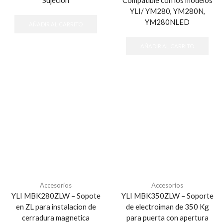
Sujeción
Compatible con los modelos
YLI/ YM280, YM280N,
YM280NLED
AÑADIR AL CARRITO
AÑADIR AL CARRITO
Accesorios
Accesorios
YLI MBK280ZLW – Sopote
YLI MBK350ZLW – Soporte
en ZL para instalacion de
de electroiman de 350 Kg
cerradura magnetica
para puerta con apertura