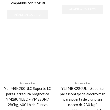
Compatible con YM180
AÑADIR AL CARRITO
AÑADIR AL CARRITO
Accesorios
Accesorios
YLI MBK280NLC Soporte LC
YLI MBK280UL – Soporte
para Cerradura Magnética
para montaje de electroimán
YM280NLED y YM280N /
para puerta de vidrio sin
280kg, 600 Lb de Fuerza
marco de 280 Kg/