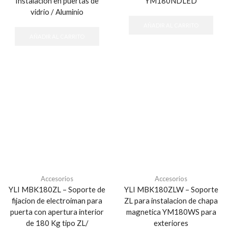
Instalación en puertas de
YM180NDLED
vidrio / Aluminio
AÑADIR AL CARRITO
AÑADIR AL CARRITO
Accesorios
Accesorios
YLI MBK180ZL – Soporte de
YLI MBK180ZLW – Soporte
fijacion de electroiman para
ZL para instalacion de chapa
puerta con apertura interior
magnetica YM180WS para
de 180 Kg tipo ZL/
exteriores