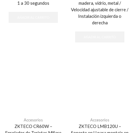
1 a 30 segundos
madera, vidrio, metal /
Velocidad ajustable de cierre /
Instalación izquierda o
AÑADIR AL CARRITO
derecha
AÑADIR AL CARRITO
Accesorios
Accesorios
ZKTECO CR60W –
ZKTECO LMB120U –
Enrolador de Tarjetas Mifare
Soporte en U para montaje en