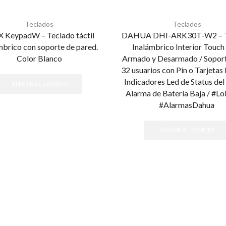
Teclados
Teclados
 KeypadW – Teclado táctil
DAHUA DHI-ARK30T-W2 – T
mbrico con soporte de pared.
Inalámbrico Interior Touch
Color Blanco
Armado y Desarmado / Soport
32 usuarios con Pin o Tarjetas 
Indicadores Led de Status del 
AÑADIR AL CARRITO
Alarma de Batería Baja / #L
#AlarmasDahua
AÑADIR AL CARRITO