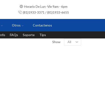
Horario De Lun -Vie 9am - 6pm
(81)1933-3371 / (81)1933-6655
Otros
Contactenos
Info
FAQs
Soporte
Tips
Instalaciones con personal certificado
Show