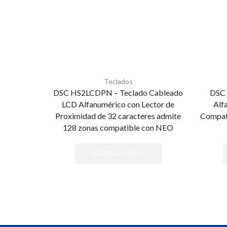
Teclados
DSC HS2LCDPN – Teclado Cableado
DSC
LCD Alfanumérico con Lector de
Alf
Proximidad de 32 caracteres admite
Compat
128 zonas compatible con NEO
AÑADIR AL CARRITO