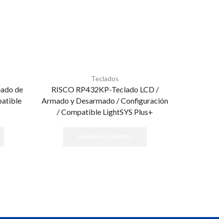
Teclados
eado de
RISCO RP432KP-Teclado LCD /
atible
Armado y Desarmado / Configuración
s
/ Compatible LightSYS Plus+
AÑADIR AL CARRITO