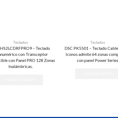
Teclados
Teclados
 HS2LCDRFPRO9 – Teclado
DSC PK5501 – Teclado Cabl
anumérico con Transceptor
Iconos admite 64 zonas comp
ible con Panel PRO 128 Zonas
con panel Power Serie
Inalámbricas.
AÑADIR AL CARRITO
AÑADIR AL CARRITO