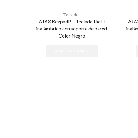
Teclados
AJAX KeypadB – Teclado táctil
AJAX
inalámbrico con soporte de pared.
inalá
Color Negro
AÑADIR AL CARRITO