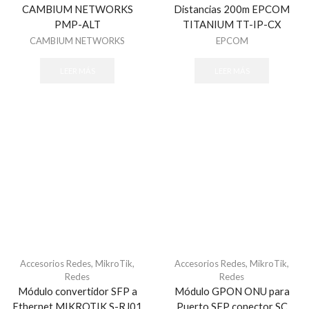
CAMBIUM NETWORKS
Distancias 200m EPCOM
PMP-ALT
TITANIUM TT-IP-CX
CAMBIUM NETWORKS
EPCOM
LEER MÁS
LEER MÁS
Accesorios Redes
,
MikroTik
,
Accesorios Redes
,
MikroTik
,
Redes
Redes
Módulo convertidor SFP a
Módulo GPON ONU para
Ethernet MIKROTIK S-RJ01
Puerto SFP conector SC