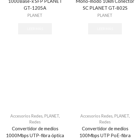
1000Base-x SFP PLANET
Mono-modo 10km Conector
GT-1205A
SC PLANET GT-802S
PLANET
PLANET
LEER MÁS
LEER MÁS
Accesorios Redes
,
PLANET
,
Accesorios Redes
,
PLANET
,
Redes
Redes
Convertidor de medios
Convertidor de medios
1000Mbps UTP-fibra óptica
100Mbps UTP PoE-fibra