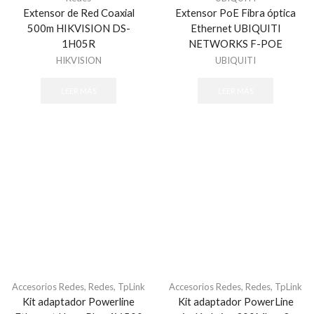
Extensor de Red Coaxial
Extensor PoE Fibra óptica
500m HIKVISION DS-
Ethernet UBIQUITI
1H05R
NETWORKS F-POE
HIKVISION
UBIQUITI
LEER MÁS
LEER MÁS
Accesorios Redes
,
Redes
,
TpLink
Accesorios Redes
,
Redes
,
TpLink
Kit adaptador Powerline
Kit adaptador PowerLine