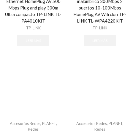
Ethernet HomePlug AV 500
inalámbrico 300Mbps 2
Mbps Plug and play 300m
puertos 10-100Mbps
Ultra compacto TP-LINK TL-
HomePlug AV Wifi clon TP-
PA4010KIT
LINK TL-WPA4220KIT
TP-LINK
TP-LINK
LEER MÁS
LEER MÁS
Accesorios Redes
,
PLANET
,
Accesorios Redes
,
PLANET
,
Redes
Redes