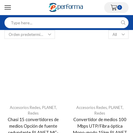
0
Accesorios Redes
,
PLANET
,
Accesorios Redes
,
PLANET
,
Redes
Redes
Chasi 15 convertidores de
Convertidor de medios 100
medios Opción de fuente
Mbps UTP/Fibra óptica
redundante PLANET MC-
Mono-modo 15km PLANET