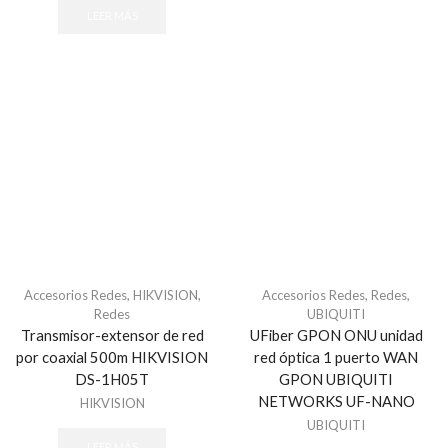
LEER MÁS
Accesorios Redes
,
HIKVISION
,
Accesorios Redes
,
Redes
,
Redes
UBIQUITI
Transmisor-extensor de red
UFiber GPON ONU unidad
por coaxial 500m HIKVISION
red óptica 1 puerto WAN
DS-1H05T
GPON UBIQUITI
NETWORKS UF-NANO
HIKVISION
UBIQUITI
LEER MÁS