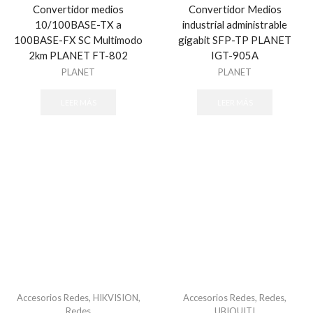
Convertidor medios
Convertidor Medios
10/100BASE-TX a
industrial administrable
100BASE-FX SC Multimodo
gigabit SFP-TP PLANET
2km PLANET FT-802
IGT-905A
PLANET
PLANET
LEER MÁS
LEER MÁS
Accesorios Redes
,
HIKVISION
,
Accesorios Redes
,
Redes
,
Redes
UBIQUITI