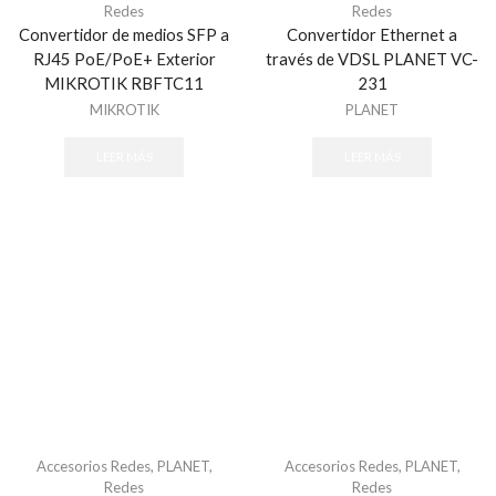
Redes
Redes
Convertidor de medios SFP a
Convertidor Ethernet a
RJ45 PoE/PoE+ Exterior
través de VDSL PLANET VC-
MIKROTIK RBFTC11
231
MIKROTIK
PLANET
LEER MÁS
LEER MÁS
Accesorios Redes
,
PLANET
,
Accesorios Redes
,
PLANET
,
Redes
Redes