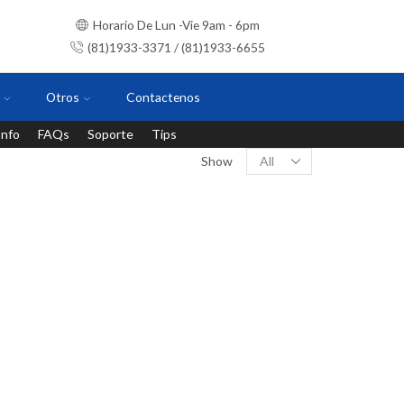
Horario De Lun -Vie 9am - 6pm
(81)1933-3371 / (81)1933-6655
Otros
Contactenos
Info
FAQs
Soporte
Tips
Instalaciones con personal certificado
Show