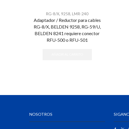
RG-8/X, 9258, LMR-240
Adaptador / Reductor para cables
RG-8/X, BELDEN 9258, RG-59/U,
BELDEN 8241 requiere conector
RFU-500 o RFU-501
AÑADIR AL CARRITO
NOSOTROS
SIGANO