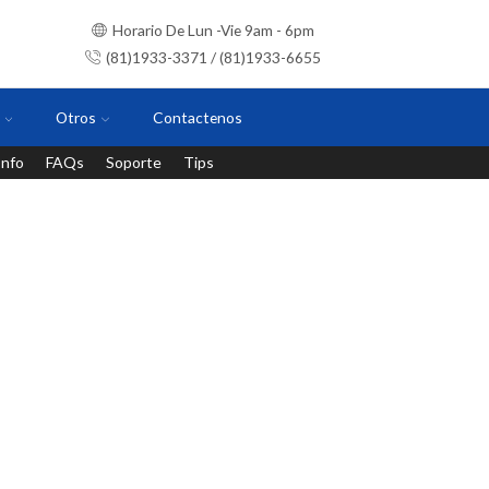
Horario De Lun -Vie 9am - 6pm
(81)1933-3371 / (81)1933-6655
Otros
Contactenos
Info
FAQs
Soporte
Tips
Instalaciones con personal certificado