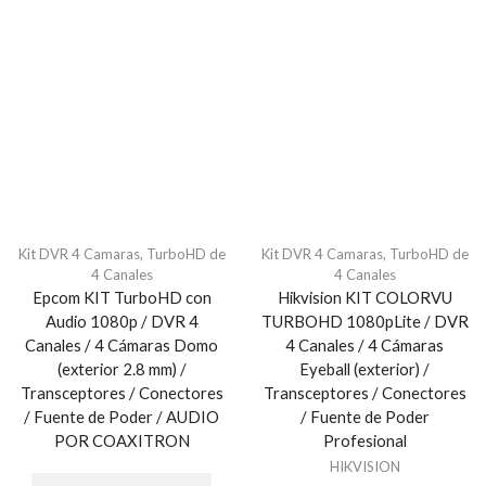
Kit DVR 4 Camaras
,
TurboHD de
Kit DVR 4 Camaras
,
TurboHD de
4 Canales
4 Canales
Epcom KIT TurboHD con
Hikvision KIT COLORVU
Audio 1080p / DVR 4
TURBOHD 1080pLite / DVR
Canales / 4 Cámaras Domo
4 Canales / 4 Cámaras
(exterior 2.8 mm) /
Eyeball (exterior) /
Transceptores / Conectores
Transceptores / Conectores
/ Fuente de Poder / AUDIO
/ Fuente de Poder
POR COAXITRON
Profesional
HIKVISION