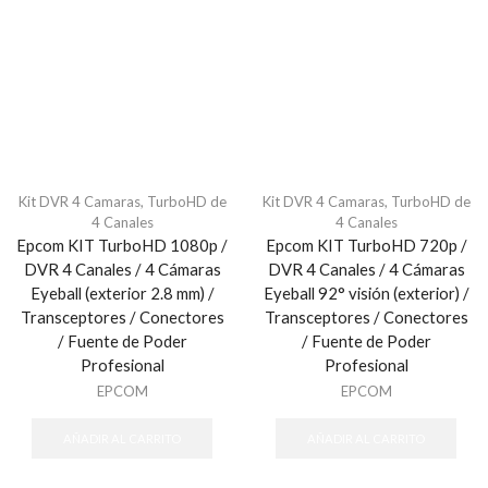
Kit DVR 4 Camaras
,
TurboHD de
Kit DVR 4 Camaras
,
TurboHD de
4 Canales
4 Canales
Epcom KIT TurboHD 1080p /
Epcom KIT TurboHD 720p /
DVR 4 Canales / 4 Cámaras
DVR 4 Canales / 4 Cámaras
Eyeball (exterior 2.8 mm) /
Eyeball 92° visión (exterior) /
Transceptores / Conectores
Transceptores / Conectores
/ Fuente de Poder
/ Fuente de Poder
Profesional
Profesional
EPCOM
EPCOM
AÑADIR AL CARRITO
AÑADIR AL CARRITO