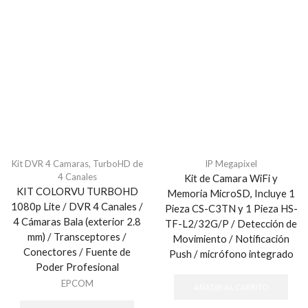
Kit DVR 4 Camaras
,
TurboHD de
IP Megapixel
4 Canales
Kit de Camara WiFi y
KIT COLORVU TURBOHD
Memoria MicroSD, Incluye 1
1080p Lite / DVR 4 Canales /
Pieza CS-C3TN y 1 Pieza HS-
4 Cámaras Bala (exterior 2.8
TF-L2/32G/P / Detección de
mm) / Transceptores /
Movimiento / Notificación
Conectores / Fuente de
Push / micrófono integrado
Poder Profesional
EPCOM
AÑADIR AL CARRITO