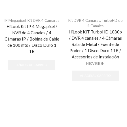
IP Megapixel
,
Kit DVR 4 Camaras
Kit DVR 4 Camaras
,
TurboHD de
4 Canales
HiLook Kit IP 4 Megapixel /
HiLook KIT TurboHD 1080p
NVR de 4 Canales / 4
/ DVR 4 canales / 4 Cámaras
Cámaras IP / Bobina de Cable
Bala de Metal / Fuente de
de 100 mts / Disco Duro 1
Poder / 1 Disco Duro 1TB /
TB
Accesorios de Instalación
HIKVISION
AÑADIR AL CARRITO
AÑADIR AL CARRITO