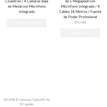
Coaxitron / 4 Cámaras Bala
de 5 Megapixel con
de Metal con Micrófono
Micrófono Integrado / 4
Integrado
Cables 18 Metros / Fuente
de Poder Profesional
EPCOM
AÑADIR AL CARRITO
AÑADIR AL CARRITO
Kit DVR 8 Camaras
,
TurboHD de
8 Canales