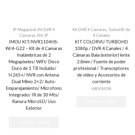
IP Megapixel
,
Kit DVR 4
Kit DVR 4 Camaras
,
TurboHD de
Camaras
,
Kits IP
4 Canales
IMOU KIT/NVR1104HS-
KIT COLORVU TURBOHD
W/4-G22 – Kit de 4 Camaras
1080p / DVR 4 Canales / 4
Inalámbricas de 2
Cámaras Bala (exterior) lente
Megapixeles/ WiFi/ Disco
2.8mm / Fuente de poder
Duro de 1 TB Incluido/
profesional / Transceptores
H.265+/ NVR con Antena
de video y Accesorios de
Dual Mimo 2×2/ Auto-
corriente
Emparejamiento/ Microfono
HIKVISION
Integrado/ IR de 30 Mts/
Ranura MicroSD/ Uso
AÑADIR AL CARRITO
Exterior
AÑADIR AL CARRITO