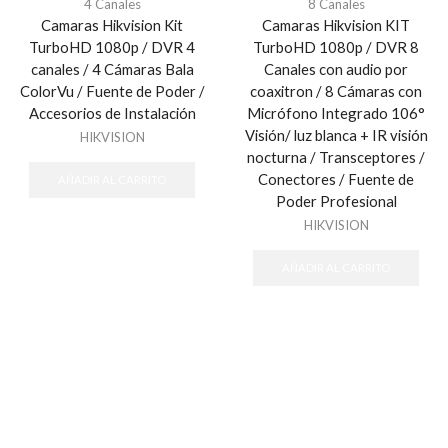
4 Canales
8 Canales
Camaras Hikvision Kit
Camaras Hikvision KIT
TurboHD 1080p / DVR 4
TurboHD 1080p / DVR 8
canales / 4 Cámaras Bala
Canales con audio por
ColorVu / Fuente de Poder /
coaxitron / 8 Cámaras con
Accesorios de Instalación
Micrófono Integrado 106°
Visión/ luz blanca + IR visión
HIKVISION
nocturna / Transceptores /
Conectores / Fuente de
AÑADIR AL CARRITO
Poder Profesional
HIKVISION
AÑADIR AL CARRITO