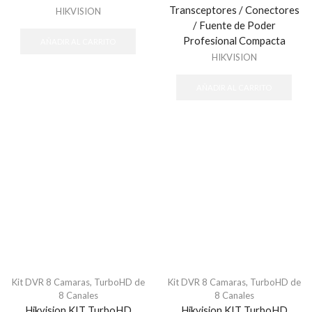
Transceptores / Conectores
HIKVISION
/ Fuente de Poder
Profesional Compacta
AÑADIR AL CARRITO
HIKVISION
AÑADIR AL CARRITO
Kit DVR 8 Camaras
,
TurboHD de
Kit DVR 8 Camaras
,
TurboHD de
8 Canales
8 Canales
Hikvision KIT TurboHD
Hikvision KIT TurboHD