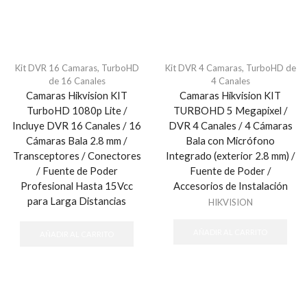
Kit DVR 16 Camaras
,
TurboHD
Kit DVR 4 Camaras
,
TurboHD de
de 16 Canales
4 Canales
Camaras Hikvision KIT
Camaras Hikvision KIT
TurboHD 1080p Lite /
TURBOHD 5 Megapixel /
Incluye DVR 16 Canales / 16
DVR 4 Canales / 4 Cámaras
Cámaras Bala 2.8 mm /
Bala con Micrófono
Transceptores / Conectores
Integrado (exterior 2.8 mm) /
/ Fuente de Poder
Fuente de Poder /
Profesional Hasta 15Vcc
Accesorios de Instalación
para Larga Distancias
HIKVISION
AÑADIR AL CARRITO
AÑADIR AL CARRITO