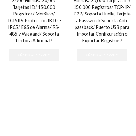
3,000 Huellas/ 30,000
Huellas/ 30,000 Tarjetas ID/
Tarjetas ID/ 150,000
150,000 Registros/ TCP/IP/
Registros/ Metálico/
P2P/ Soporta Huella, Tarjeta
TCP/IP/ Protección IK10 e
y Password/ Soporta Anti-
IP65/ E&S de Alarma/ RS-
passback/ Puerto USB para
485 y Wiegand/ Soporta
Importar Configuración o
Lectora Adicional/
Exportar Registros/
AÑADIR AL CARRITO
AÑADIR AL CARRITO