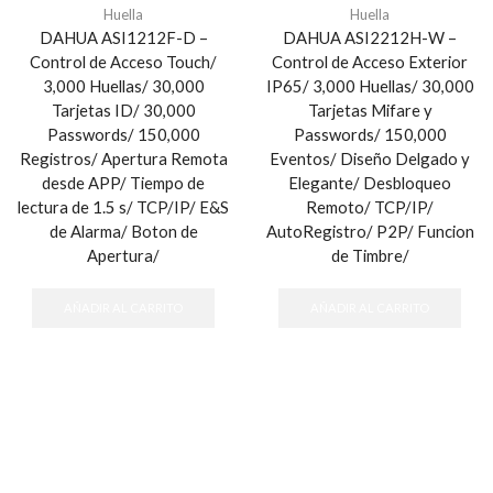
Huella
Huella
DAHUA ASI1212F-D –
DAHUA ASI2212H-W –
Control de Acceso Touch/
Control de Acceso Exterior
3,000 Huellas/ 30,000
IP65/ 3,000 Huellas/ 30,000
Tarjetas ID/ 30,000
Tarjetas Mifare y
Passwords/ 150,000
Passwords/ 150,000
Registros/ Apertura Remota
Eventos/ Diseño Delgado y
desde APP/ Tiempo de
Elegante/ Desbloqueo
lectura de 1.5 s/ TCP/IP/ E&S
Remoto/ TCP/IP/
de Alarma/ Boton de
AutoRegistro/ P2P/ Funcion
Apertura/
de Timbre/
AÑADIR AL CARRITO
AÑADIR AL CARRITO