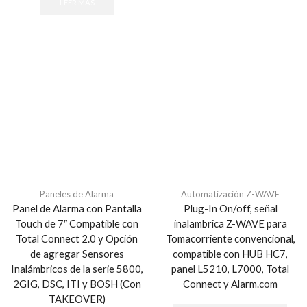
LEER MÁS
Paneles de Alarma
Automatización Z-WAVE
Panel de Alarma con Pantalla
Plug-In On/off, señal
Touch de 7″ Compatible con
inalambrica Z-WAVE para
Total Connect 2.0 y Opción
Tomacorriente convencional,
de agregar Sensores
compatible con HUB HC7,
Inalámbricos de la serie 5800,
panel L5210, L7000, Total
2GIG, DSC, ITI y BOSH (Con
Connect y Alarm.com
TAKEOVER)