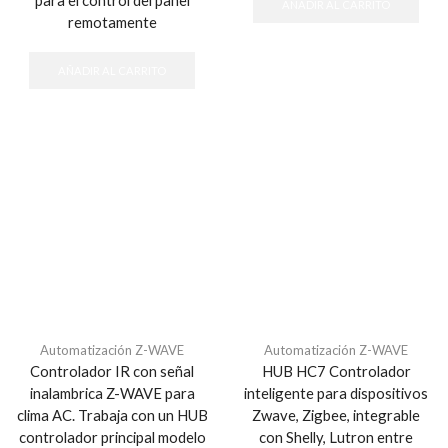
para el control del panel
AÑADIR AL CARRITO
remotamente
AÑADIR AL CARRITO
Automatización Z-WAVE
Automatización Z-WAVE
Controlador IR con señal
HUB HC7 Controlador
inalambrica Z-WAVE para
inteligente para dispositivos
clima AC. Trabaja con un HUB
Zwave, Zigbee, integrable
controlador principal modelo
con Shelly, Lutron entre