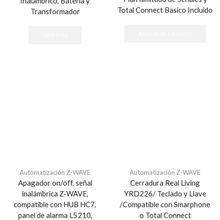
Inalámbrico, Batería y
Total Connect Basico Incluido
Transformador
AÑADIR AL CARRITO
LEER MÁS
Automatización Z-WAVE
Automatización Z-WAVE
Apagador on/off, señal
Cerradura Real Living
inalámbrica Z-WAVE,
YRD226/ Teclado y Llave
compatible con HUB HC7,
/Compatible con Smarphone
panel de alarma L5210,
o Total Connect