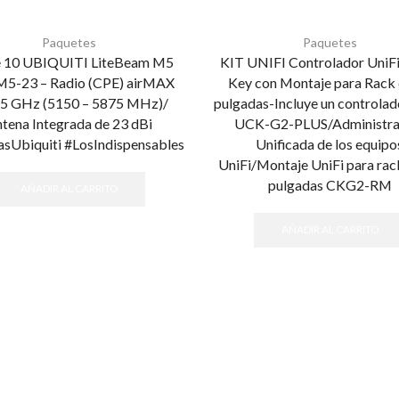
Paquetes
Paquetes
e 10 UBIQUITI LiteBeam M5
KIT UNIFI Controlador UniF
5-23 – Radio (CPE) airMAX
Key con Montaje para Rack 
5 GHz (5150 – 5875 MHz)/
pulgadas-Incluye un controlad
tena Integrada de 23 dBi
UCK-G2-PLUS/Administra
asUbiquiti #LosIndispensables
Unificada de los equipo
UniFi/Montaje UniFi para rac
pulgadas CKG2-RM
AÑADIR AL CARRITO
AÑADIR AL CARRITO