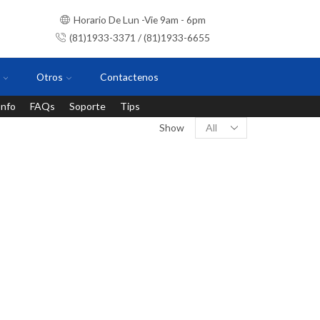
Horario De Lun -Vie 9am - 6pm
(81)1933-3371 / (81)1933-6655
Otros
Contactenos
Info
FAQs
Soporte
Tips
Instalaciones con personal certificado
Show