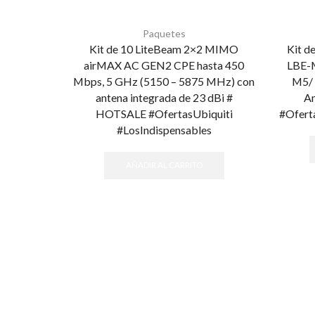
Paquetes
Kit de 10 LiteBeam 2×2 MIMO
Kit d
airMAX AC GEN2 CPE hasta 450
LBE-M
Mbps, 5 GHz (5150 – 5875 MHz) con
M5/ 
antena integrada de 23 dBi #
An
HOTSALE #OfertasUbiquiti
#Ofert
#LosIndispensables
AÑADIR AL CARRITO