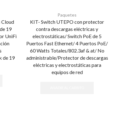
Paquetes
i Cloud
KIT- Switch UTEPO con protector
de 19
contra descargas eléctricas y
or UniFi
electrostáticas/ Switch PoE de 5
ción
Puertos Fast Ethernet/ 4 Puertos PoE/
s
60 Watts Totales/802.3af & at/ No
k de 19
administrable/Protector de descargas
eléctricas y electrostáticas para
equipos de red
AÑADIR AL CARRITO