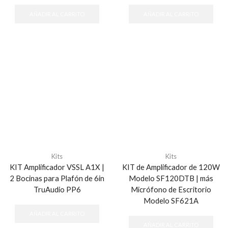
AÑADIR AL CARRITO
AÑADIR AL CARRITO
Kits
Kits
KIT Amplificador VSSL A1X |
KIT de Amplificador de 120W
2 Bocinas para Plafón de 6in
Modelo SF120DTB | más
TruAudio PP6
Micrófono de Escritorio
Modelo SF621A
AÑADIR AL CARRITO
AÑADIR AL CARRITO