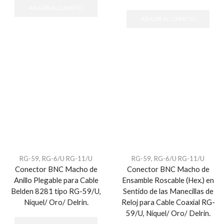
AÑADIR AL CARRITO
AÑADIR AL CARRITO
RG-59, RG-6/U RG-11/U
RG-59, RG-6/U RG-11/U
Conector BNC Macho de
Conector BNC Macho de
Anillo Plegable para Cable
Ensamble Roscable (Hex.) en
Belden 8281 tipo RG-59/U,
Sentido de las Manecillas de
Níquel/ Oro/ Delrin.
Reloj para Cable Coaxial RG-
59/U, Níquel/ Oro/ Delrin.