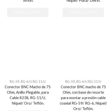
Teflón.
Níquel/ Plata/ Delrin.
AÑADIR AL CARRITO
AÑADIR AL CARRITO
RG-59, RG-6/U RG-11/U
RG-59, RG-6/U RG-11/U
Conector BNC Macho de 75
Conector BNC macho de 75
Ohm, Anillo Plegable, para
Ohm, con base de resorte
Cable 8238, RG-11/U,
para montar a presión cable
Níquel/ Oro/ Teflón.
coaxial RG-59/ RG-6, Níquel/
Oro/ Teflón.