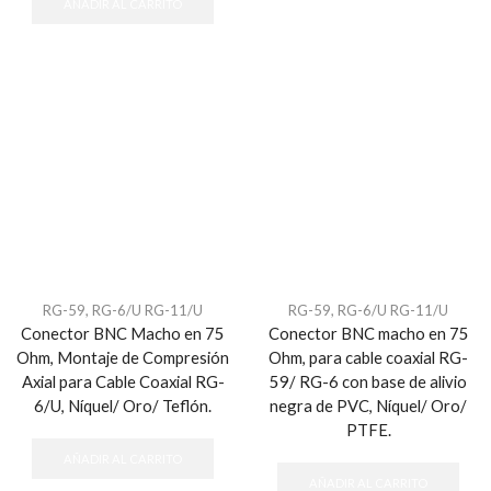
AÑADIR AL CARRITO
RG-59, RG-6/U RG-11/U
RG-59, RG-6/U RG-11/U
Conector BNC Macho en 75
Conector BNC macho en 75
Ohm, Montaje de Compresión
Ohm, para cable coaxial RG-
Axial para Cable Coaxial RG-
59/ RG-6 con base de alivio
6/U, Níquel/ Oro/ Teflón.
negra de PVC, Níquel/ Oro/
PTFE.
AÑADIR AL CARRITO
AÑADIR AL CARRITO