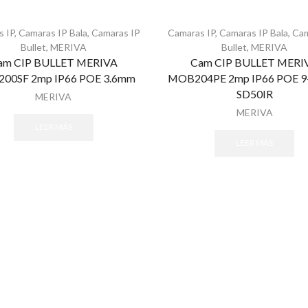
s IP
,
Camaras IP Bala
,
Camaras IP
Camaras IP
,
Camaras IP Bala
,
Cam
Bullet
,
MERIVA
Bullet
,
MERIVA
am CIP BULLET MERIVA
Cam CIP BULLET MERI
00SF 2mp IP66 POE 3.6mm
MOB204PE 2mp IP66 POE 
SD50IR
MERIVA
MERIVA
LEER MÁS
LEER MÁS