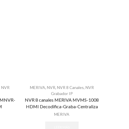
,
NVR
MERIVA
,
NVR
,
NVR 8 Canales
,
NVR
Grabador IP
A MNVR-
NVR 8 canales MERIVA MVMS-1008
M
HDMI Decodifica-Graba-Centraliza
MERIVA
LEER MÁS