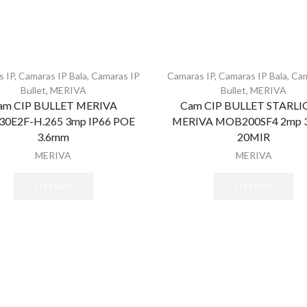
s IP
,
Camaras IP Bala
,
Camaras IP
Camaras IP
,
Camaras IP Bala
,
Cam
Bullet
,
MERIVA
Bullet
,
MERIVA
am CIP BULLET MERIVA
Cam CIP BULLET STARL
0E2F-H.265 3mp IP66 POE
MERIVA MOB200SF4 2mp 
3.6mm
20MIR
MERIVA
MERIVA
LEER MÁS
LEER MÁS