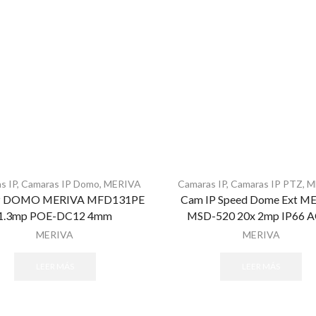
s IP
,
Camaras IP Domo
,
MERIVA
Camaras IP
,
Camaras IP PTZ
,
M
P DOMO MERIVA MFD131PE
Cam IP Speed Dome Ext M
1.3mp POE-DC12 4mm
MSD-520 20x 2mp IP66 
MERIVA
MERIVA
LEER MÁS
LEER MÁS