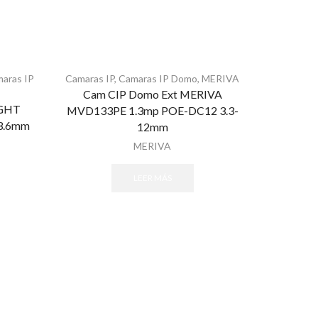
aras IP
Camaras IP
,
Camaras IP Domo
,
MERIVA
Cam CIP Domo Ext MERIVA
IGHT
MVD133PE 1.3mp POE-DC12 3.3-
3.6mm
12mm
MERIVA
LEER MÁS