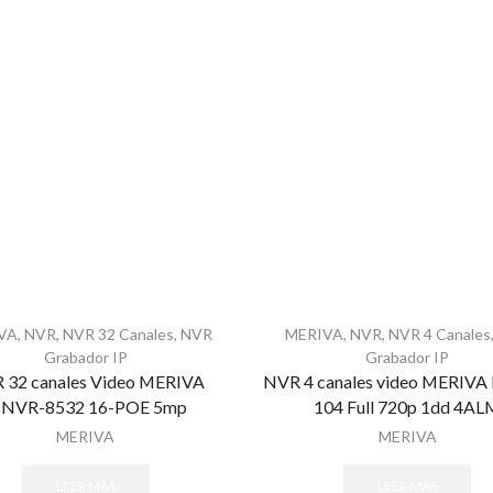
VA
,
NVR
,
NVR 32 Canales
,
NVR
MERIVA
,
NVR
,
NVR 4 Canales
Grabador IP
Grabador IP
 32 canales Video MERIVA
NVR 4 canales video MERIV
NVR-8532 16-POE 5mp
104 Full 720p 1dd 4AL
MERIVA
MERIVA
LEER MÁS
LEER MÁS