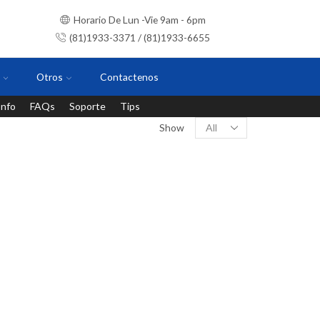
Horario De Lun -Vie 9am - 6pm
(81)1933-3371 / (81)1933-6655
Otros
Contactenos
Info
FAQs
Soporte
Tips
Instalaciones con personal certificado
Show