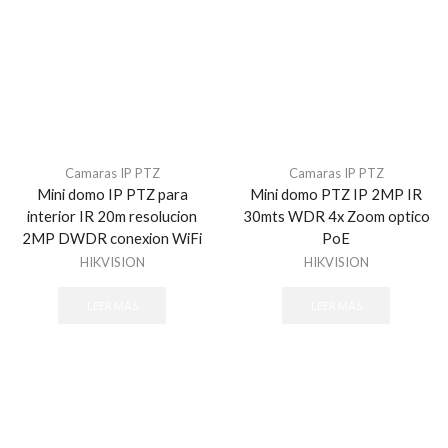
Camaras IP PTZ
Camaras IP PTZ
Mini domo IP PTZ para
Mini domo PTZ IP 2MP IR
interior IR 20m resolucion
30mts WDR 4x Zoom optico
2MP DWDR conexion WiFi
PoE
HIKVISION
HIKVISION
LEER MÁS
LEER MÁS