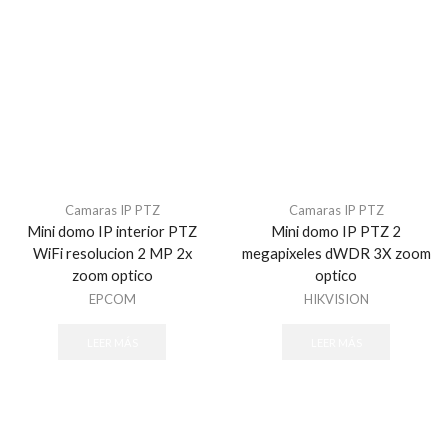
Camaras IP PTZ
Camaras IP PTZ
Mini domo IP interior PTZ
Mini domo IP PTZ 2
WiFi resolucion 2 MP 2x
megapixeles dWDR 3X zoom
zoom optico
optico
EPCOM
HIKVISION
LEER MÁS
LEER MÁS