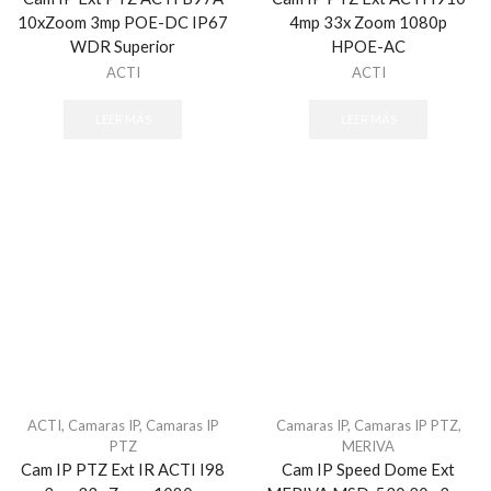
10xZoom 3mp POE-DC IP67
4mp 33x Zoom 1080p
WDR Superior
HPOE-AC
ACTI
ACTI
LEER MÁS
LEER MÁS
ACTI
,
Camaras IP
,
Camaras IP
Camaras IP
,
Camaras IP PTZ
,
PTZ
MERIVA
Cam IP PTZ Ext IR ACTI I98
Cam IP Speed Dome Ext