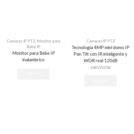
Camaras IP PTZ
,
Monitor para
Camaras IP PTZ
Bebe IP
Tecnologia 4MP mini domo IP
Monitor para Bebe IP
Pan Tilt con IR inteligente y
inalambrico
WDR real 120dB
HIKVISION
LEER MÁS
LEER MÁS