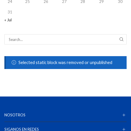
24
25
26
27
28
29
30
31
« Jul
Selected static block was removed or unpublished
NOSOTROS
SIGANOS EN REDES