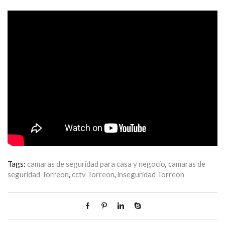
Tags:
camaras de seguridad para casa y negocio
,
camaras de
seguridad Torreon
,
cctv Torreon
,
inseguridad Torreon