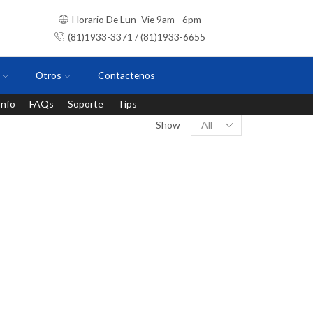
Horario De Lun -Vie 9am - 6pm
(81)1933-3371 / (81)1933-6655
Otros
Contactenos
Info
FAQs
Soporte
Tips
Instalaciones con personal certificado
Show