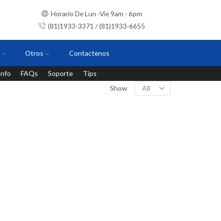
Horario De Lun -Vie 9am - 6pm
(81)1933-3371 / (81)1933-6655
Otros
Contactenos
Info
FAQs
Soporte
Tips
Instalaciones con personal certificado
Show