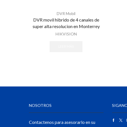
DVR Mobil
DVR movil hibrido de 4 canales de
super alta resolucion en Monterrey
HIKVISION
LEER MÁS
NOSOTROS
SIGANO
Contactenos para asesorarlo en su