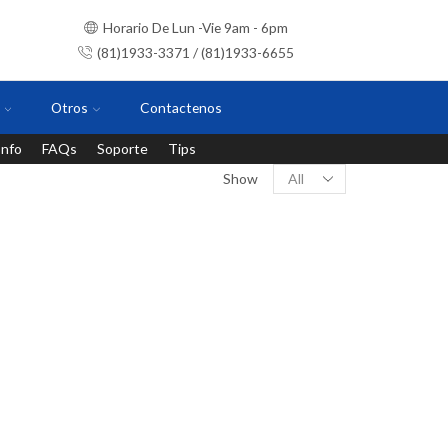
Horario De Lun -Vie 9am - 6pm
(81)1933-3371 / (81)1933-6655
Otros
Contactenos
Info
FAQs
Soporte
Tips
Instalaciones con personal certificado
Show