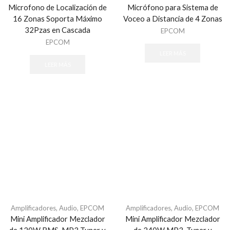
Microfono de Localización de
Micrófono para Sistema de
16 Zonas Soporta Máximo
Voceo a Distancia de 4 Zonas
32Pzas en Cascada
EPCOM
EPCOM
LEER MÁS
LEER MÁS
Amplificadores
,
Audio
,
EPCOM
Amplificadores
,
Audio
,
EPCOM
Mini Amplificador Mezclador
Mini Amplificador Mezclador
de 120W RMS, MP3 Tuner y
de 240W MP3, Tuner y