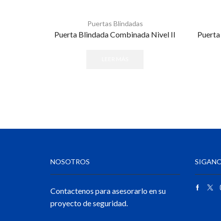
Puertas Blindadas
Puerta Blindada Combinada Nivel II
Puerta
LEER MÁS
NOSOTROS
SIGANO
Contactenos para asesorarlo en su
proyecto de seguridad.