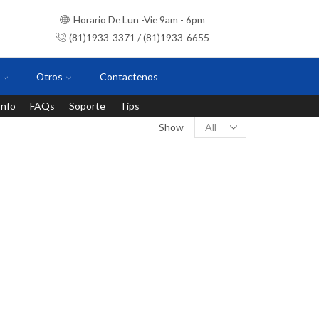
Horario De Lun -Vie 9am - 6pm
(81)1933-3371 / (81)1933-6655
Otros
Contactenos
Info
FAQs
Soporte
Tips
Instalaciones con personal certificado
Show