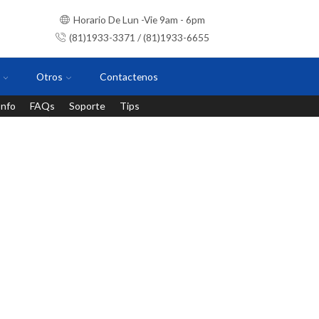
Horario De Lun -Vie 9am - 6pm
(81)1933-3371 / (81)1933-6655
Otros
Contactenos
Info
FAQs
Soporte
Tips
Instalaciones con personal certificado