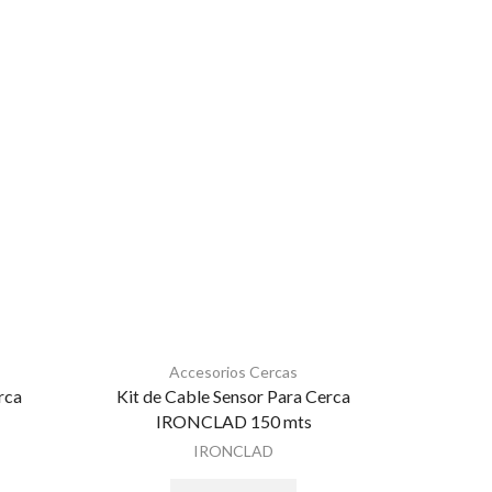
Accesorios Cercas
Accesorios
rca
Kit de Cable Sensor Para Cerca
Aislador d
IRONCLAD 150 mts
IRONCLAD