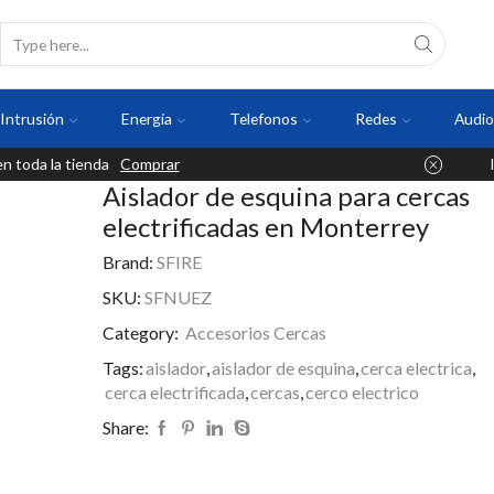
Intrusión
Energia
Telefonos
Redes
Audio
 toda la tienda
Comprar
Aislador de esquina para cercas
electrificadas en Monterrey
Brand:
SFIRE
SKU:
SFNUEZ
Category:
Accesorios Cercas
Tags:
aislador
,
aislador de esquina
,
cerca electrica
,
cerca electrificada
,
cercas
,
cerco electrico
Share: