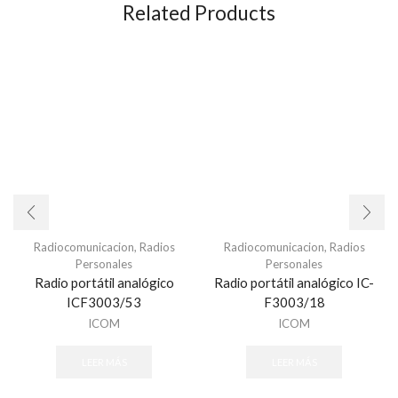
Related Products
Radiocomunicacion
,
Radios
Radiocomunicacion
,
Radios
Personales
Personales
Radio portátil analógico
Radio portátil analógico IC-
ICF3003/53
F3003/18
ICOM
ICOM
LEER MÁS
LEER MÁS