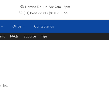
Horario De Lun -Vie 9am - 6pm
(81)1933-3371 / (81)1933-6655
Otros
Contactenos
Info
FAQs
Soporte
Tips
Instalaciones con personal certificado
n hd
,