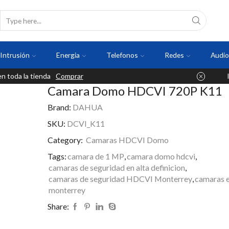
Intrusión
Energia
Telefonos
Redes
Audio
 toda la tienda
Comprar
Camara Domo HDCVI 720P K11
Brand:
DAHUA
SKU:
DCVI_K11
Category:
Camaras HDCVI Domo
Tags:
camara de 1 MP
,
camara domo hdcvi
,
camaras de seguridad en alta definicion
,
camaras de seguridad HDCVI Monterrey
,
camaras e
monterrey
Share: