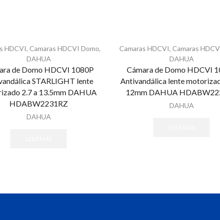
s HDCVI
,
Camaras HDCVI Domo
,
Camaras HDCVI
,
Camaras HDCV
DAHUA
DAHUA
ara de Domo HDCVI 1080P
Cámara de Domo HDCVI 1
vandálica STARLIGHT lente
Antivandálica lente motorizad
rizado 2.7 a 13.5mm DAHUA
12mm DAHUA HDABW22
HDABW2231RZ
DAHUA
DAHUA
LEER MÁS
LEER MÁS