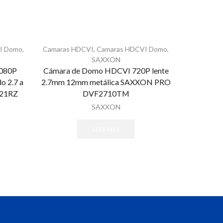
I Domo
,
Camaras HDCVI
,
Camaras HDCVI Domo
,
Camaras H
SAXXON
080P
Cámara de Domo HDCVI 720P lente
Cámara
o 2.7 a
2.7mm 12mm metálica SAXXON PRO
Antivandá
21RZ
DVF2710TM
DAHU
SAXXON
LEER MÁS