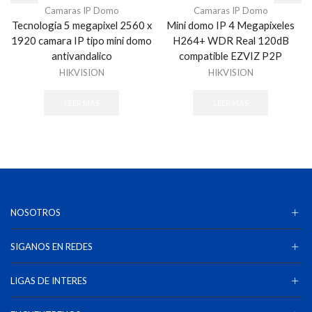
Camaras IP Domo
Camaras IP Domo
Tecnologia 5 megapixel 2560 x
Mini domo IP 4 Megapixeles
1920 camara IP tipo mini domo
H264+ WDR Real 120dB
antivandalico
compatible EZVIZ P2P
HIKVISION
HIKVISION
LEER MÁS
LEER MÁS
NOSOTROS
SIGANOS EN REDES
LIGAS DE INTERES