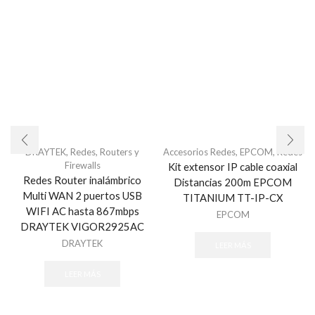
DRAYTEK
,
Redes
,
Routers y
Accesorios Redes
,
EPCOM
,
Redes
Firewalls
Kit extensor IP cable coaxial
Redes Router inalámbrico
Distancias 200m EPCOM
Multi WAN 2 puertos USB
TITANIUM TT-IP-CX
WIFI AC hasta 867mbps
EPCOM
DRAYTEK VIGOR2925AC
DRAYTEK
LEER MÁS
LEER MÁS