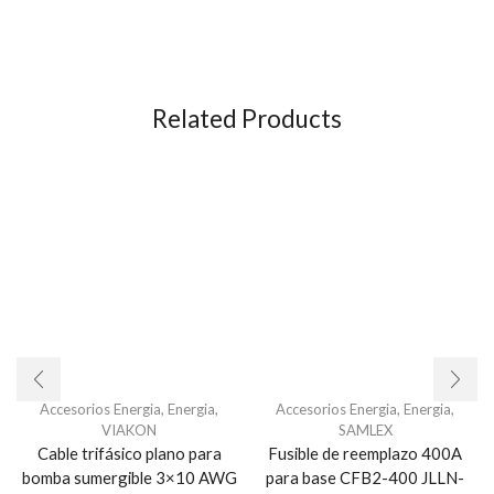
Related Products
Accesorios Energia
,
Energia
,
Accesorios Energia
,
Energia
,
VIAKON
SAMLEX
Cable trifásico plano para
Fusible de reemplazo 400A
bomba sumergible 3×10 AWG
para base CFB2-400 JLLN-