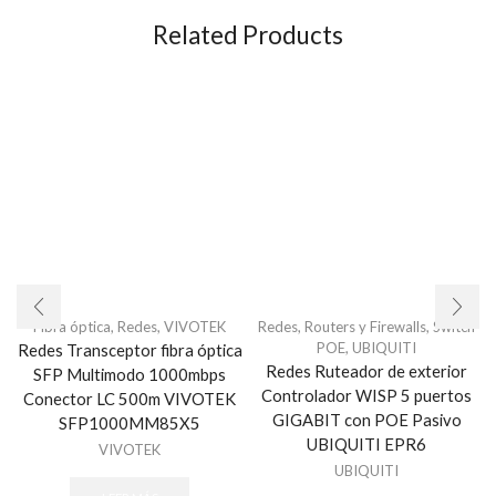
Related Products
Fibra óptica
,
Redes
,
VIVOTEK
Redes
,
Routers y Firewalls
,
Switch
POE
,
UBIQUITI
Redes Transceptor fibra óptica
Redes Ruteador de exterior
SFP Multimodo 1000mbps
Controlador WISP 5 puertos
Conector LC 500m VIVOTEK
GIGABIT con POE Pasivo
SFP1000MM85X5
UBIQUITI EPR6
VIVOTEK
UBIQUITI