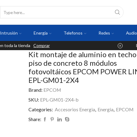
Intrusión
Energia
Telefonos
Redes
Audio
 toda la tienda
Comprar
Kit montaje de aluminio en techo
piso de concreto 8 módulos
fotovoltáicos EPCOM POWER LI
EPL-GM01-2X4
Brand:
EPCOM
SKU:
EPL-GM01-2X4-b
Categories:
Accesorios Energia
,
Energia
,
EPCOM
Share: