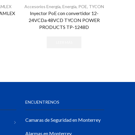
AMLEX
Accesorios Energia
,
Energia
,
POE
,
TYCON
Accesorio
 SAMLEX
Inyector PoE con convertidor 12-
Protector 
24VCDa 48VCD TYCON POWER
24V 
PRODUCTS TP-1248D
LEER MÁS
ENCUENTRENOS
Camaras de Seguridad en Monterrey
Alarmas en Monterrey