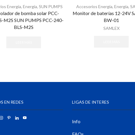
ios Energia
,
Energia
,
SUN PUMPS
Accesorios Energia
,
Energia
,
S
olador de bomba solar PCC-
Monitor de baterías 12-24V
S-M2S SUN PUMPS PCC-240-
BW-01
BLS-M2S
SAMLEX
LEER MÁS
LEER MÁS
S EN REDES
LIGAS DE INTERES
Info
FAQs