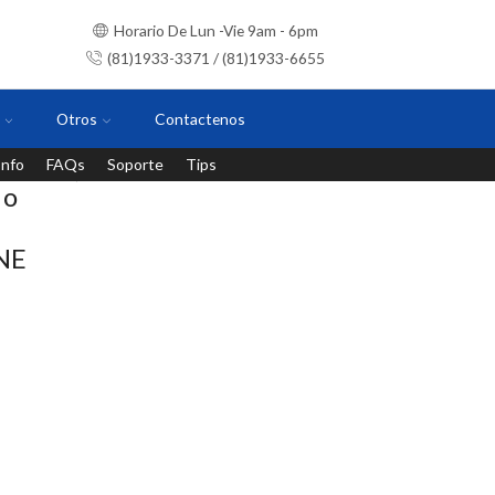
Horario De Lun -Vie 9am - 6pm
(81)1933-3371 / (81)1933-6655
Otros
Contactenos
Info
FAQs
Soporte
Tips
Instalaciones con personal certificado
 o
NE