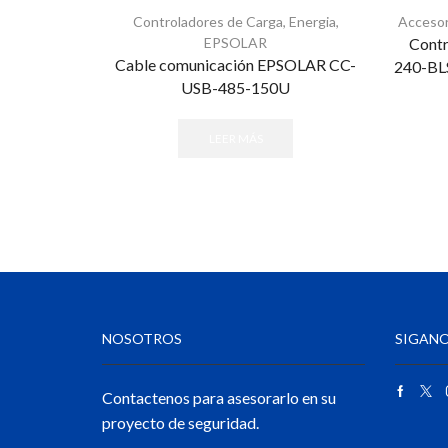
Controladores de Carga
,
Energia
,
Accesor
EPSOLAR
Contr
Cable comunicación EPSOLAR CC-
240-BL
USB-485-150U
LEER MÁS
NOSOTROS
SIGANO
Contactenos para asesorarlo en su
proyecto de seguridad.