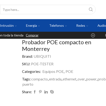
Intrusión
Energia
Telefonos
Redes
Audio
 toda la tienda
Comprar
Probador POE compacto en
Monterrey
Brand:
UBIQUITI
SKU:
POE-TESTER
Categories:
Equipos POE
,
POE
Tags:
compacto
,
entrada
,
ethernet
,
over
,
power
,
prob
puerto
Share: