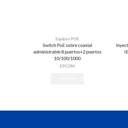
Equipos POE
Switch PoE sobre coaxial
Inyec
administrable 8 puertos+2 puertos
I
10/100/1000
EPCOM
LEER MÁS