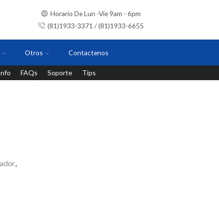
Horario De Lun -Vie 9am - 6pm
(81)1933-3371 / (81)1933-6655
Otros
Contactenos
Info
FAQs
Soporte
Tips
Instalaciones con personal certificado
ador
,