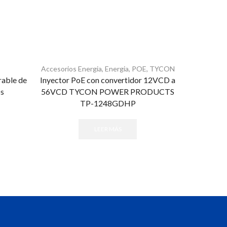
Accesorios Energia
,
Energia
,
POE
,
TYCON
rable de
Inyector PoE con convertidor 12VCD a
Kit transm
s
56VCD TYCON POWER PRODUCTS
alcance
TP-1248GDHP
LEER MÁS