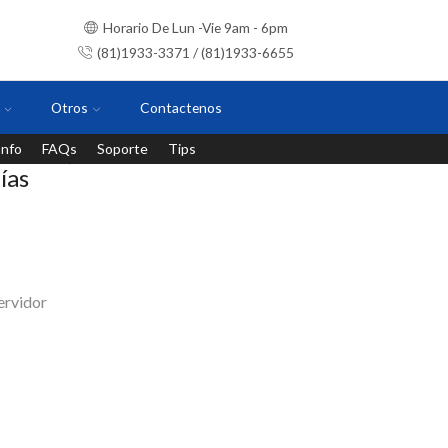
Horario De Lun -Vie 9am - 6pm
(81)1933-3371 / (81)1933-6655
Otros
Contactenos
Info
FAQs
Soporte
Tips
Instalaciones con personal certificado
ías
ervidor