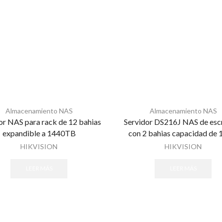
Almacenamiento NAS
Almacenamiento NAS
or NAS para rack de 12 bahias
Servidor DS216J NAS de escr
expandible a 1440TB
con 2 bahias capacidad de
HIKVISION
HIKVISION
LEER MÁS
LEER MÁS