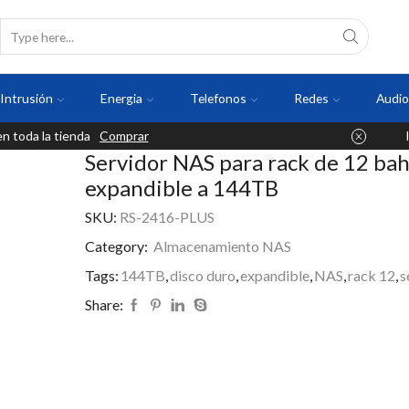
Intrusión
Energia
Telefonos
Redes
Audio
 toda la tienda
Comprar
Servidor NAS para rack de 12 bah
expandible a 144TB
SKU:
RS-2416-PLUS
Category:
Almacenamiento NAS
Tags:
144TB
,
disco duro
,
expandible
,
NAS
,
rack 12
,
s
Share: