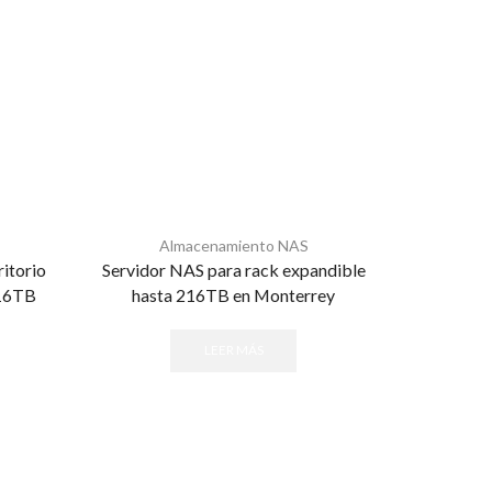
Almacenamiento NAS
A
itorio
Servidor NAS para rack expandible
Servid
 16TB
hasta 216TB en Monterrey
escritorio
LEER MÁS