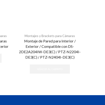
maras
Montajes y Brackets para Cámaras
Montaje
aras
Montaje de Pared para Interior /
Montaje
terior
Exterior / Compatible con DS-
2DE2A204IW-DE3(C) / PTZ-N2204I-
DE3(C) / PTZ-N2404I-DE3(C)
AÑADIR AL CARRITO