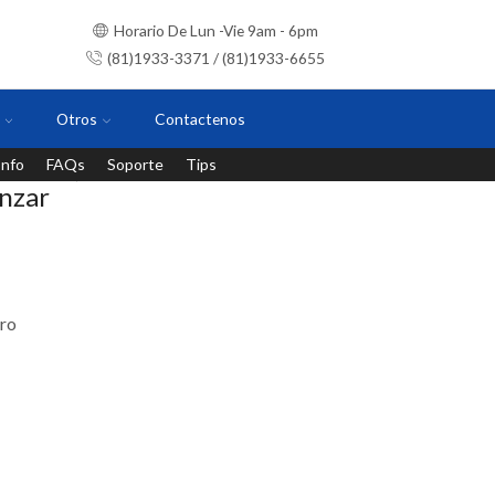
Horario De Lun -Vie 9am - 6pm
(81)1933-3371 / (81)1933-6655
Otros
Contactenos
Info
FAQs
Soporte
Tips
Instalaciones con personal certificado
anzar
ero