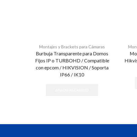
Montajes y Brackets para Cámaras
Mont
Burbuja Transparente para Domos
Mon
Fijos IP o TURBOHD / Compatible
Hikv
con epcom / HIKVISION / Soporta
IP66 / IK10
AÑADIR AL CARRITO