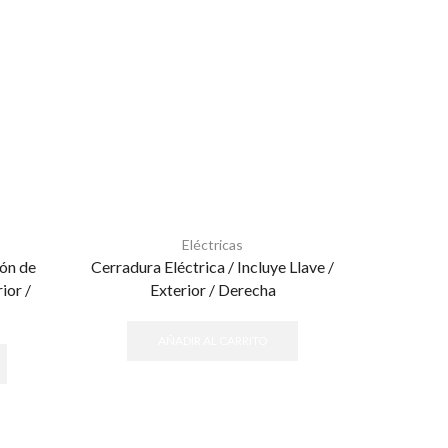
Eléctricas
ón de
Cerradura Eléctrica / Incluye Llave /
Cerradur
ior /
Exterior / Derecha
Salida/ 
AÑADIR AL CARRITO