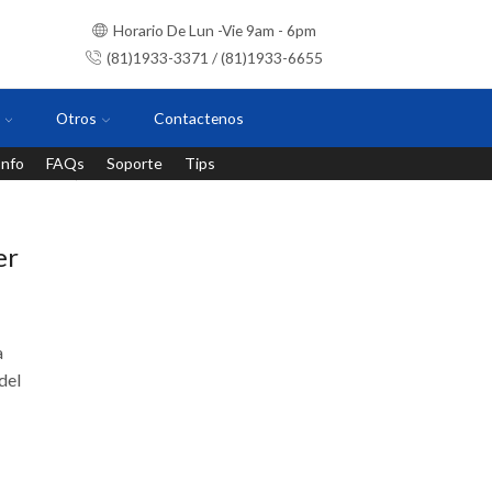
Horario De Lun -Vie 9am - 6pm
(81)1933-3371 / (81)1933-6655
Otros
Contactenos
Info
FAQs
Soporte
Tips
Instalaciones con personal certificado
er
a
del