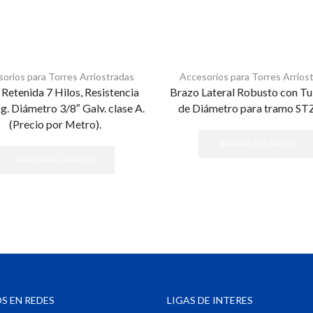
orios para Torres Arriostradas
Accesorios para Torres Arrios
Retenida 7 Hilos, Resistencia
Brazo Lateral Robusto con Tu
. Diámetro 3/8″ Galv. clase A.
de Diámetro para tramo ST
(Precio por Metro).
AÑADIR AL CARRITO
AÑADIR AL CARRITO
S EN REDES
LIGAS DE INTERES