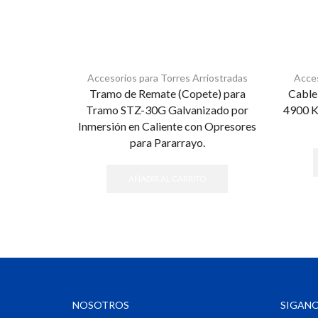
Accesorios para Torres Arriostradas
Acces
Tramo de Remate (Copete) para
Cable 
Tramo STZ-30G Galvanizado por
4900 Kg
Inmersión en Caliente con Opresores
para Pararrayo.
AÑADIR AL CARRITO
NOSOTROS
SIGANO