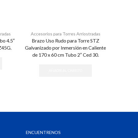
tradas
Accesorios para Torres Arriostradas
Accesori
bo 4.5″
Brazo Uso Rudo para Torre STZ
Base Trian
Z45G.
Galvanizado por Inmersión en Caliente
con Opr
de 170 x 60 cm Tubo 2″ Ced 30.
In
AÑADIR AL CARRITO
ENCUENTRENOS