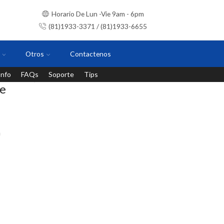
Horario De Lun -Vie 9am - 6pm
(81)1933-3371 / (81)1933-6655
Otros
Contactenos
Info
FAQs
Soporte
Tips
Instalaciones con personal certificado
de
m