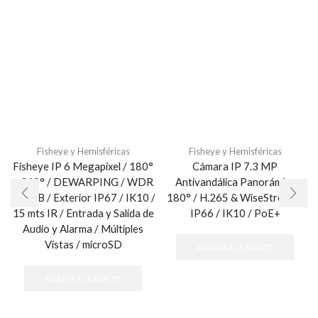
Fisheye y Hemisféricas
Fisheye y Hemisféricas
Fisheye IP 6 Megapixel / 180°
Cámara IP 7.3 MP
– 360° / DEWARPING / WDR
Antivandálica Panorámica
120 dB / Exterior IP67 / IK10 /
180° / H.265 & WiseStream /
15 mts IR / Entrada y Salida de
IP66 / IK10 / PoE+
Audio y Alarma / Múltiples
Vistas / microSD
AÑADIR AL CARRITO
AÑADIR AL CARRITO