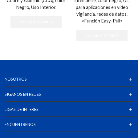
Cobre y Aluminio (CCA), color
intemperie, color negro, UL,
Negro, Uso Interior.
para aplicaciones en video
vigilancia, redes de datos.
«Función Easy-Pull»
AÑADIR AL CARRITO
AÑADIR AL CARRITO
NOSOTROS
SIGANOS EN REDES
LIGAS DE INTERES
ENCUENTRENOS