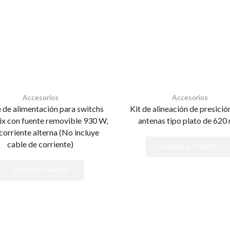
Accesorios
Accesorios
 de alimentación para switchs
Kit de alineación de presició
x con fuente removible 930 W,
antenas tipo plato de 62
corriente alterna (No incluye
cable de corriente)
AÑADIR AL CARRITO
AÑADIR AL CARRITO