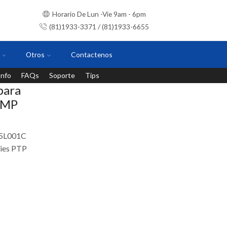
Horario De Lun -Vie 9am - 6pm
(81)1933-3371 / (81)1933-6655
Otros
Contactenos
Info
FAQs
Soporte
Tips
Instalaciones con personal certificado
para
 PMP
5L001C
ries PTP