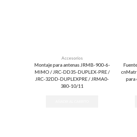
Accesorios
Montaje para antenas JRMB-900-6-
Fuente
MIMO / JRC-DD35-DUPLEX-PRE /
cnMatri
JRC-32DD-DUPLEXPRE / JRMA0-
para 
380-10/11
AÑADIR AL CARRITO