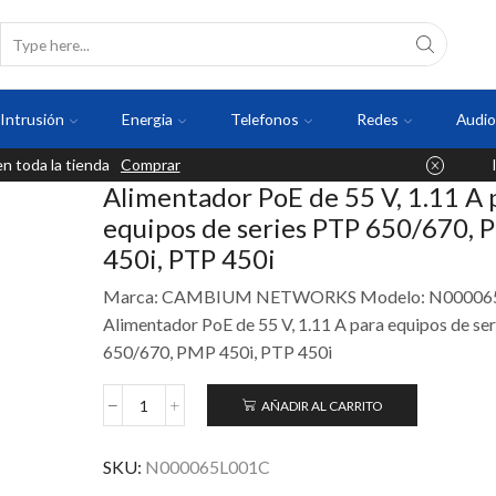
Intrusión
Energia
Telefonos
Redes
Audio
 toda la tienda
Comprar
Alimentador PoE de 55 V, 1.11 A 
equipos de series PTP 650/670,
450i, PTP 450i
Marca: CAMBIUM NETWORKS Modelo: N00006
Alimentador PoE de 55 V, 1.11 A para equipos de se
650/670, PMP 450i, PTP 450i
AÑADIR AL CARRITO
SKU:
N000065L001C