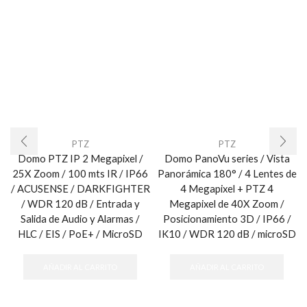
PTZ
PTZ
Domo PTZ IP 2 Megapixel /
Domo PanoVu series / Vista
25X Zoom / 100 mts IR / IP66
Panorámica 180° / 4 Lentes de
/ ACUSENSE / DARKFIGHTER
4 Megapixel + PTZ 4
/ WDR 120 dB / Entrada y
Megapixel de 40X Zoom /
Salida de Audio y Alarmas /
Posicionamiento 3D / IP66 /
HLC / EIS / PoE+ / MicroSD
IK10 / WDR 120 dB / microSD
AÑADIR AL CARRITO
AÑADIR AL CARRITO