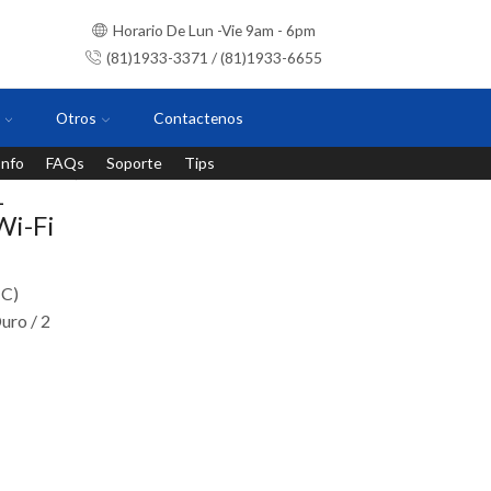
Horario De Lun -Vie 9am - 6pm
(81)1933-3371 / (81)1933-6655
Otros
Contactenos
Info
FAQs
Soporte
Tips
Instalaciones con personal certificado
1
Wi-Fi
C)
uro / 2