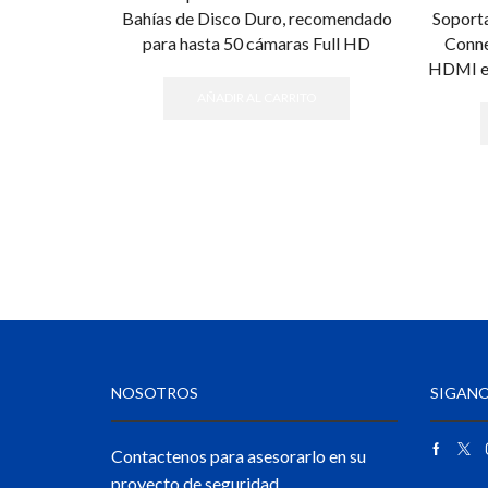
Bahías de Disco Duro, recomendado
Soport
para hasta 50 cámaras Full HD
Conne
HDMI en
AÑADIR AL CARRITO
NOSOTROS
SIGANO
Contactenos para asesorarlo en su
proyecto de seguridad.