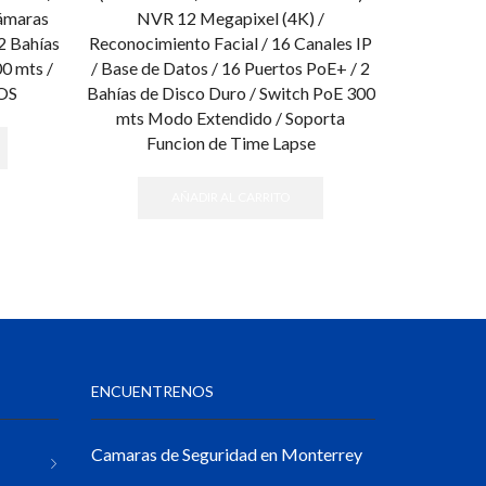
Cámaras
NVR 12 Megapixel (4K) /
AcuSense
2 Bahías
Reconocimiento Facial / 16 Canales IP
Reconocim
0 mts /
/ Base de Datos / 16 Puertos PoE+ / 2
Disc
OS
Bahías de Disco Duro / Switch PoE 300
mts Modo Extendido / Soporta
Funcion de Time Lapse
AÑADIR AL CARRITO
ENCUENTRENOS
Camaras de Seguridad en Monterrey