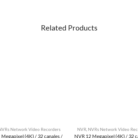
Related Products
NVRs Network Video Recorders
NVR
,
NVRs Network Video Rec
Megapixel (4K) / 32 canales /
NVR 12 Megapixel (4K) / 32 c