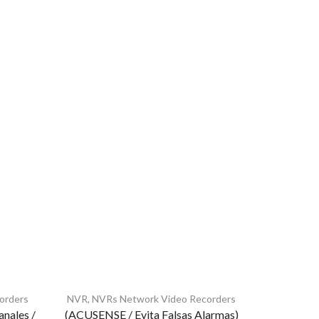
orders
NVR
,
NVRs Network Video Recorders
NVR
,
NVR
anales /
(ACUSENSE / Evita Falsas Alarmas)
NVR 12 Mega