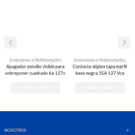
Extensiones y Multicontactos
Extensiones y Multicontactos
Apagador sencillo visible para
Contacto dúplex tapa marfil
sobreponer cuadrado 6a 127v
base negra 15A 127 Vca
AÑADIR AL CARRITO
AÑADIR AL CARRITO
NOSOTROS