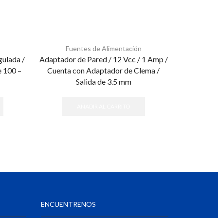
Fuentes de Alimentación
Fue
gulada /
Adaptador de Pared / 12 Vcc / 1 Amp /
Regulador 
e 100 –
Cuenta con Adaptador de Clema /
1
Salida de 3.5 mm
AÑADIR AL CARRITO
ENCUENTRENOS