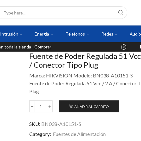
Intrusión
Energia
Telefonos
Redes
Audio
 toda la tienda
Comprar
Fuente de Poder Regulada 51 Vcc 
/ Conector Tipo Plug
Marca: HIKVISION Modelo: BN038-A10151-S
Fuente de Poder Regulada 51 Vcc / 2 A / Conector 
Plug
AÑADIR AL CARRITO
SKU:
BN038-A10151-S
Category:
Fuentes de Alimentación