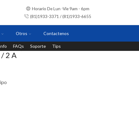
Horario De Lun -Vie 9am - 6pm
(81)1933-3371 / (81)1933-6655
Otros
Contactenos
Info
FAQs
Soporte
Tips
Instalaciones con personal certificado
/ 2 A
Tipo