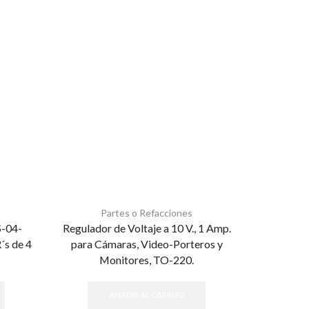
Partes o Refacciones
P
S-04-
Regulador de Voltaje a 10 V., 1 Amp.
CHIP ET
´s de 4
para Cámaras, Video-Porteros y
Monitores, TO-220.
AÑADIR AL CARRITO