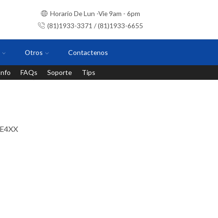
Horario De Lun -Vie 9am - 6pm
(81)1933-3371 / (81)1933-6655
Otros
Contactenos
Info
FAQs
Soporte
Tips
Instalaciones con personal certificado
AE4XX