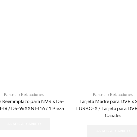
Partes o Refacciones
Partes o Refacciones
de Reemmplazo para NVR´s DS-
Tarjeta Madre para DVR´s 
-I8 / DS-96XXNI-I16 / 1 Pieza
TURBO-X / Tarjeta para DVR
Canales
AÑADIR AL CARRITO
AÑADIR AL CARRITO