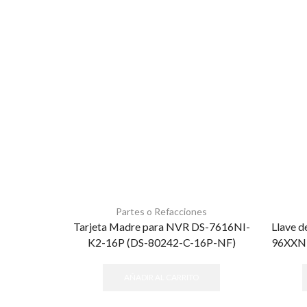
Partes o Refacciones
Tarjeta Madre para NVR DS-7616NI-
Llave 
K2-16P (DS-80242-C-16P-NF)
96XXNI
AÑADIR AL CARRITO