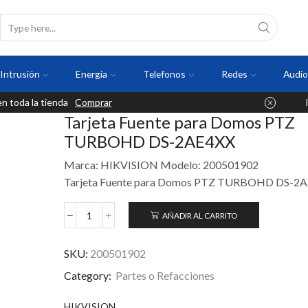
Intrusión
Energia
Telefonos
Redes
Audio
 toda la tienda
Comprar
Tarjeta Fuente para Domos PTZ
TURBOHD DS-2AE4XX
Marca: HIKVISION Modelo: 200501902
Tarjeta Fuente para Domos PTZ TURBOHD DS-2
AÑADIR AL CARRITO
SKU:
200501902
Category:
Partes o Refacciones
HIKVISION