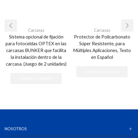
Carcasas
Carcasas
Sistema opcional de fijación
Protector de Policarbonato
para fotoceldas OPTEX en las
Súper Resistente, para
carcasas BUNKER que facilita
Múltiples Aplicaciones, Texto
la instalación dentro de la
en Español
carcasa. (Juego de 2 unidades)
AÑADIR AL CARRITO
AÑADIR AL CARRITO
NOSOTROS