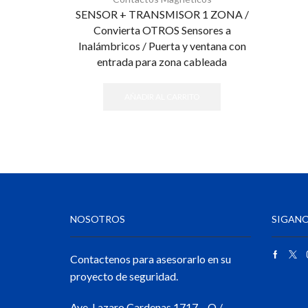
SENSOR + TRANSMISOR 1 ZONA /
Convierta OTROS Sensores a
Inalámbricos / Puerta y ventana con
entrada para zona cableada
AÑADIR AL CARRITO
NOSOTROS
SIGANO
Contactenos para asesorarlo en su
proyecto de seguridad.
Ave. Lazaro Cardenas 1717 – O /