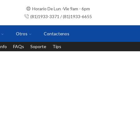
Horario De Lun -Vie 9am - 6pm
(81)1933-3371 / (81)1933-6655
Otros
Contactenos
Info
FAQs
Soporte
Tips
Instalaciones con personal certificado