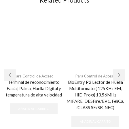
Related Products
Para Control de Acceso
Para Control de Acceso
Terminal de reconocimiento
BioEntry P2 Lector de Huella
Facial, Palma, Huella Digital y
Multiformato ( 125KHz EM,
temperatura de alta velocidad
HID Prox)( 13.56MHz
MIFARE, DESFire/EV1, FeliCa,
iCLASS SE/SR, NFC)
AÑADIR AL CARRITO
AÑADIR AL CARRITO