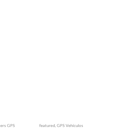
kers GPS
featured
,
GPS Vehiculos
Automotriz