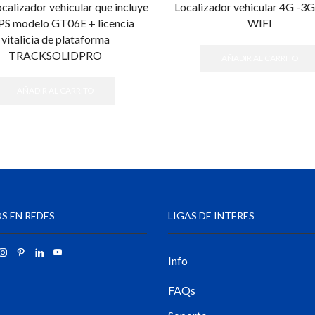
ocalizador vehicular que incluye
Localizador vehicular 4G -3
PS modelo GT06E + licencia
WIFI
vitalicia de plataforma
TRACKSOLIDPRO
AÑADIR AL CARRITO
AÑADIR AL CARRITO
S EN REDES
LIGAS DE INTERES
Info
FAQs