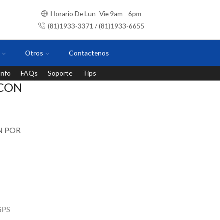
Horario De Lun -Vie 9am - 6pm
(81)1933-3371 / (81)1933-6655
Otros
Contactenos
Info
FAQs
Soporte
Tips
Instalaciones con personal certificado
 CON
N POR
GPS