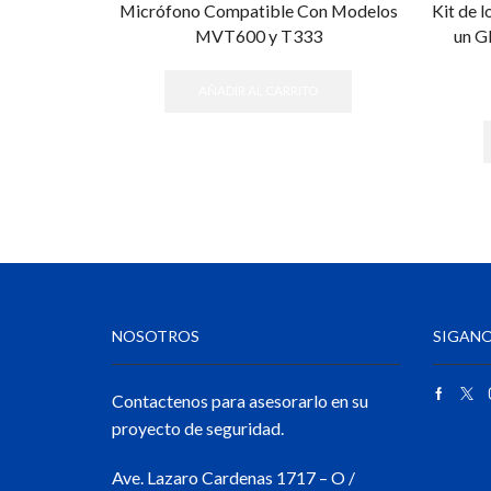
Micrófono Compatible Con Modelos
Kit de l
MVT600 y T333
un G
AÑADIR AL CARRITO
NOSOTROS
SIGANO
Contactenos para asesorarlo en su
proyecto de seguridad.
Ave. Lazaro Cardenas 1717 – O /