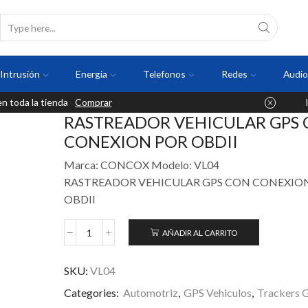
Intrusión
Energia
Telefonos
Redes
Audio
 toda la tienda
Comprar
RASTREADOR VEHICULAR GPS
CONEXION POR OBDII
Marca: CONCOX Modelo: VL04
RASTREADOR VEHICULAR GPS CON CONEXIO
OBDII
AÑADIR AL CARRITO
SKU:
VL04
Categories:
Automotriz
,
GPS Vehiculos
,
Trackers 