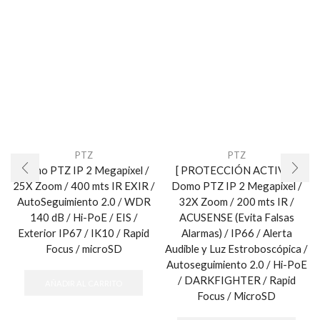
PTZ
PTZ
Domo PTZ IP 2 Megapixel /
[ PROTECCIÓN ACTIVA ]
25X Zoom / 400 mts IR EXIR /
Domo PTZ IP 2 Megapixel /
AutoSeguimiento 2.0 / WDR
32X Zoom / 200 mts IR /
140 dB / Hi-PoE / EIS /
ACUSENSE (Evita Falsas
Exterior IP67 / IK10 / Rapid
Alarmas) / IP66 / Alerta
Focus / microSD
Audible y Luz Estroboscópica /
Autoseguimiento 2.0 / Hi-PoE
/ DARKFIGHTER / Rapid
AÑADIR AL CARRITO
Focus / MicroSD