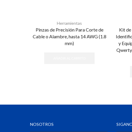
Herramientas
Pinzas de Precisión Para Corte de
Kit de
Cable o Alambre, hasta 14 AWG (1.8
Identif
mm)
y Equi
Qwerty,
AÑADIR AL CARRITO
NOSOTROS
SIGANO