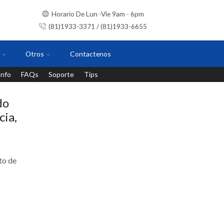
Horario De Lun -Vie 9am - 6pm
(81)1933-3371 / (81)1933-6655
Otros
Contactenos
Info
FAQs
Soporte
Tips
Instalaciones con personal certificado
do
ia,
to de