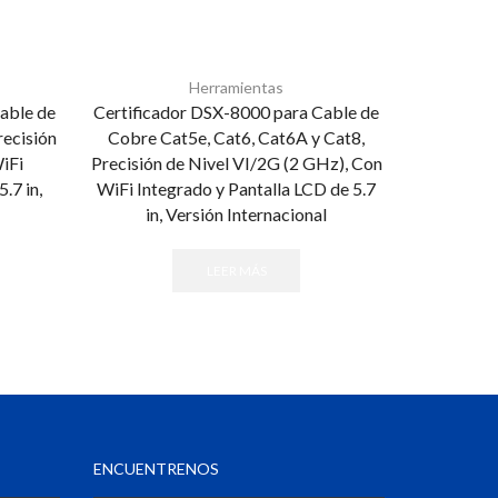
Herramientas
able de
Certificador DSX-8000 para Cable de
Pinza
recisión
Cobre Cat5e, Cat6, Cat6A y Cat8,
Conector
iFi
Precisión de Nivel VI/2G (2 GHz), Con
RJ11/R
.7 in,
WiFi Integrado y Pantalla LCD de 5.7
in, Versión Internacional
LEER MÁS
ENCUENTRENOS