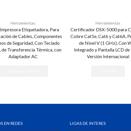
Herramientas
Herramientas
 Impresora Etiquetadora, Para
Certificador DSX-5000 para C
icación de Cables, Componentes
Cobre Cat5e, Cat6 y Cat6A, P
pos de Seguridad, Con Teclado
de Nivel V (1 GHz), Con W
 de Transferencia Térmica, con
Integrado y Pantalla LCD de 5
Adaptador AC
Versión Internacional
AÑADIR AL CARRITO
LEER MÁS
S EN REDES
LIGAS DE INTERES