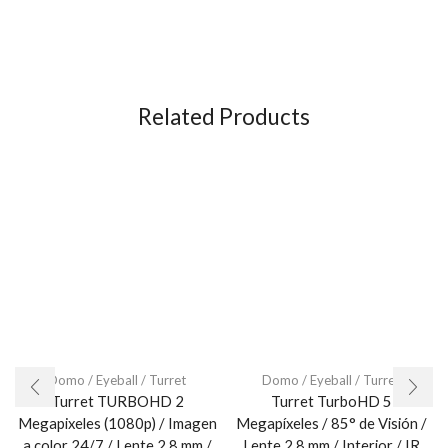
Related Products
Domo / Eyeball / Turret
Domo / Eyeball / Turret
Turret TURBOHD 2
Turret TurboHD 5
Megapixeles (1080p) / Imagen
Megapíxeles / 85° de Visión /
a color 24/7 / Lente 2.8 mm /
Lente 2.8 mm / Interior / IR