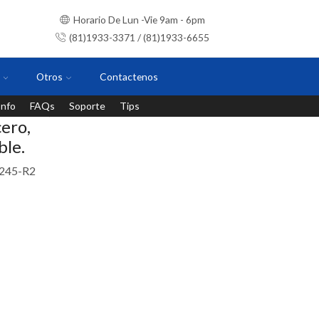
Horario De Lun -Vie 9am - 6pm
(81)1933-3371 / (81)1933-6655
Otros
Contactenos
Info
FAQs
Soporte
Tips
Instalaciones con personal certificado
ero,
ble.
245-R2