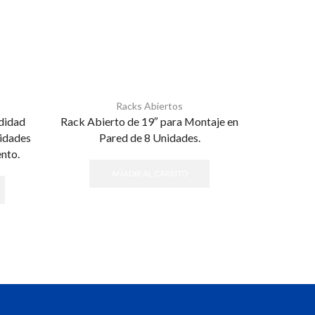
Racks Abiertos
didad
Rack Abierto de 19″ para Montaje en
Rack de Do
nidades
Pared de 8 Unidades.
Rieles Num
nto.
Fabricado 
R
AÑADIR AL CARRITO